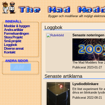
Bygger och modifierar allt möjligt elektro
INNEHÅLL
Moddar & byggen
Loggbok
Andra artiklar
Formelsamlingen
Senaste noteringen
Stora Projekt
Små projekt
Loggbok
Diverse annat
Kontakt
ANDRA SIDOR
The Mad Modders firar 2
Publicerat 2023-01-27
Senaste artiklarna
Lysdiodblinkare
Ett litet experiment för 
driva en blinkande lysdi
Publicerat 2022-08-21