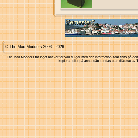
© The Mad Modders 2003 - 2026
The Mad Modders tar inget ansvar för vad du gör med den information som finns på denna
kopieras eller på annat sätt spridas utan tillåtelse 